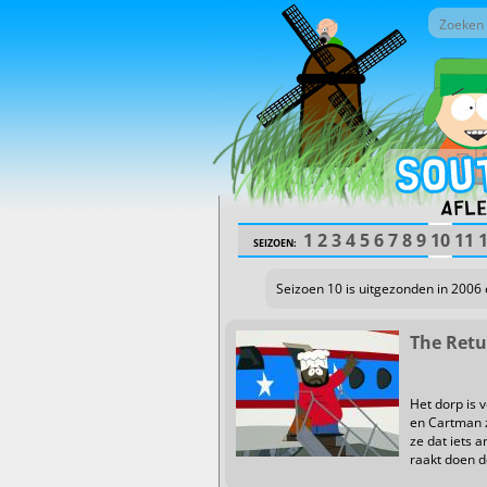
Overslaan en naar de inhoud gaan
Zoek do
Zoekv
Afle
1
2
3
4
5
6
7
8
9
10
11
SEIZOEN:
Seizoen 10 is uitgezonden in 2006 
The Retu
Het dorp is 
en Cartman z
ze dat iets 
raakt doen d