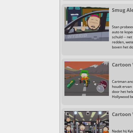
Smug Ale
Stan probeer
auto te kope
schuld -- ne
redden, wet
boven het do
Cartoon 
Cartman and 
houdt ervan 
door het hele
Hollywood be
Cartoon 
Nadat hij Ky