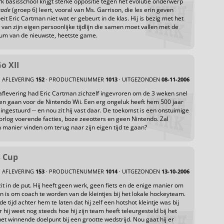
k basisschool krijgt sterke oppositie tegen het evolutie onderwerp
rade
(groep 6) leert, vooral van Ms. Garrison, die les erin geven
it Eric Cartman niet wat er gebeurt in de klas. Hij is bezig met het
van zijn eigen persoonlijke tijdlijn die samen moet vallen met de
um van de nieuwste, heetste game.
o XII
AFLEVERING
152
· PRODUCTIENUMMER
1013
· UITGEZONDEN
08-11-2006
 aflevering had Eric Cartman zichzelf ingevroren om de 3 weken snel
aten gaan voor de Nintendo Wii. Een erg ongeluk heeft hem 500 jaar
ingestuurd -- en nou zit hij vast daar. De toekomst is een onstuimige
orlog voerende facties, boze zeeotters en geen Nintendo. Zal
manier vinden om terug naar zijn eigen tijd te gaan?
s Cup
AFLEVERING
153
· PRODUCTIENUMMER
1014
· UITGEZONDEN
13-10-2006
it in de put. Hij heeft geen werk, geen fiets en de enige manier om
n is om coach te worden van de kleintjes bij het lokale hockeyteam.
de tijd achter hem te laten dat hij zelf een hotshot kleintje was bij
hij weet nog steeds hoe hij zijn team heeft teleurgesteld bij het
et winnende doelpunt bij een grootte wedstrijd. Nou gaat hij er