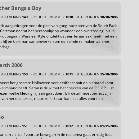
cher Bangs a Boy
AFLEVERING
149
· PRODUCTIENUMMER
1010
· UITGEZONDEN
18-10-2006
dt aangedragen voor de post van gang-opzichter van de South Park
 Cartman neemt het persoonlijk op wanneer een overtreding in zijn
wordt begaan. Wanneer Kyle ontdekt dat een leraar sex heeft met een
oet hij en Cartman samenwerken om een einde te maken aan het
edrag.
Earth 2006
AFLEVERING
150
· PRODUCTIENUMMER
1011
· UITGEZONDEN
25-10-2006
seert het grootste Halloween verkleedfeest ooit en niemand komt
n armband heeft. Satan is druk met het checken van de R.S.V.P. lijst
ezen welke kleding hij aan gaat doen. Elk detail moet perfect zijn
 van het duisternis, maar zelfs Satan kan niet alles voorzien.
Go
AFLEVERING
151
· PRODUCTIENUMMER
1012
· UITGEZONDEN
01-11-2006
an om zichzelf voort te bewegen in de toekomst gaat ernstig fout.