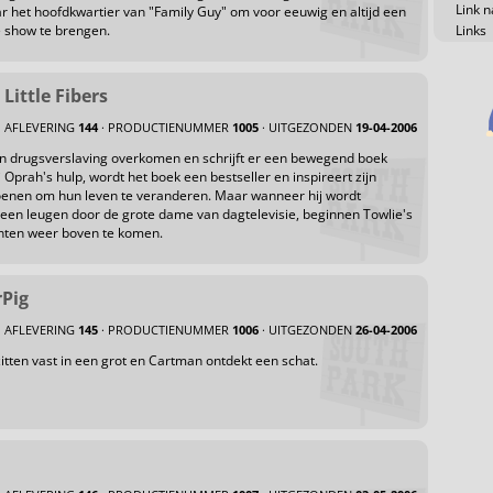
Link n
 het hoofdkwartier van "Family Guy" om voor eeuwig en altijd een
 show te brengen.
Links
 Little Fibers
AFLEVERING
144
· PRODUCTIENUMMER
1005
· UITGEZONDEN
19-04-2006
ijn drugsverslaving overkomen en schrijft er een bewegend boek
 Oprah's hulp, wordt het boek een bestseller en inspireert zijn
oenen om hun leven te veranderen. Maar wanneer hij wordt
een leugen door de grote dame van dagtelevisie, beginnen Towlie's
ten weer boven te komen.
Pig
AFLEVERING
145
· PRODUCTIENUMMER
1006
· UITGEZONDEN
26-04-2006
itten vast in een grot en Cartman ontdekt een schat.