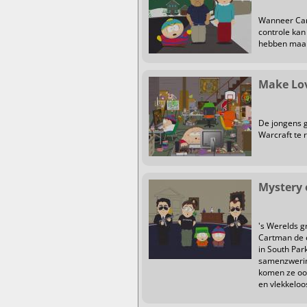
Wanneer Cart
controle kan
hebben maar 
Make Lov
De jongens 
Warcraft te 
Mystery 
's Werelds gr
Cartman de 
in South Par
samenzwerin
komen ze oog
en vlekkeloo