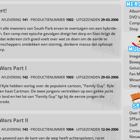
rt!
Albu
DVD's
AFLEVERING
141
· PRODUCTIENUMMER
1002
· UITGEZONDEN
29-03-2006
Compu
t alle inwoners van South Park ervan te overtuigen om een hybride-
Shop
n. Een ramp met epische gevolgen dreigt het dorp en Stan krijgt de
t dat iedereen zich goed voelt over wat ze doen om de aarde te
enschappers ontdekken een stormig, donkere massa dat ophoopt
rp.
Image
Beweg
Wars Part I
Gelui
Fan 
AFLEVERING
142
· PRODUCTIENUMMER
1003
· UITGEZONDEN
29-03-2006
Winam
Kyle hebben oorlog over de populaire cartoon, "Family Guy". Kyle
Overi
en haat Cartman. De twee jongens vertrekken op een gekke jacht
 land en het lot van "Family Guy" ligt bij de eerste jongen die
reikt.
Over 
SPFan
Wars Part II
Staff
AFLEVERING
143
· PRODUCTIENUMMER
1004
· UITGEZONDEN
12-04-2006
Conta
Nieuw
le gewond aan de kant van de weg heeft achtergelaten, racet