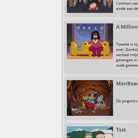
Cartman naar
einde aan de
A Million
Towelie is z
over. Dankzij
verhaal milj
gevangen in 
oude gewoon
ManBear
De jongens z
Tsst