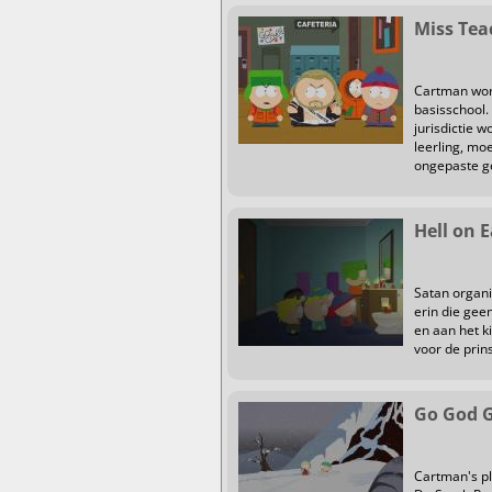
Miss Tea
Cartman wor
basisschool.
jurisdictie 
leerling, m
ongepaste g
Hell on 
Satan organi
erin die gee
en aan het ki
voor de prins
Go God 
Cartman's pl