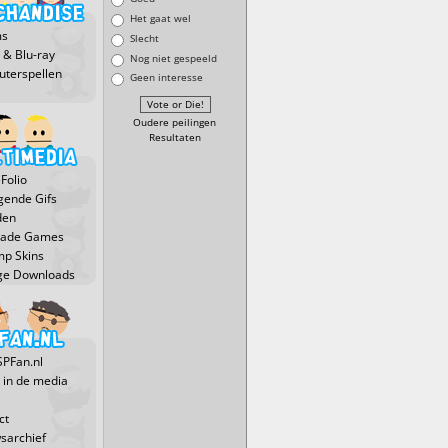
Het gaat wel
ms
Slecht
 & Blu-ray
Nog niet gespeeld
terspellen
Geen interesse
Oudere peilingen
Resultaten
Folio
ende Gifs
den
Made Games
p Skins
ge Downloads
SPFan.nl
 in de media
ct
sarchief