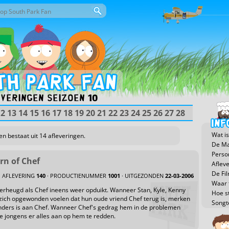
or deze site
eld
veringen seizoen 10
12
13
14
15
16
17
18
19
20
21
22
23
24
25
26
27
28
Wat is
en bestaat uit 14 afleveringen.
De Ma
Perso
rn of Chef
Aflev
De Fi
AFLEVERING
140
· PRODUCTIENUMMER
1001
· UITGEZONDEN
22-03-2006
Waar t
verheugd als Chef ineens weer opduikt. Wanneer Stan, Kyle, Kenny
Hoe s
ich opgewonden voelen dat hun oude vriend Chef terug is, merken
Songt
anders is aan Chef. Wanneer Chef's gedrag hem in de problemen
e jongens er alles aan op hem te redden.