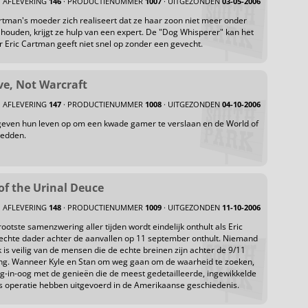
AFLEVERING
146
· PRODUCTIENUMMER
1007
· UITGEZONDEN
03-05-2006
man's moeder zich realiseert dat ze haar zoon niet meer onder
 houden, krijgt ze hulp van een expert. De "Dog Whisperer" kan het
Eric Cartman geeft niet snel op zonder een gevecht.
e, Not Warcraft
AFLEVERING
147
· PRODUCTIENUMMER
1008
· UITGEZONDEN
04-10-2006
geven hun leven op om een kwade gamer te verslaan en de World of
redden.
of the Urinal Deuce
AFLEVERING
148
· PRODUCTIENUMMER
1009
· UITGEZONDEN
11-10-2006
ootste samenzwering aller tijden wordt eindelijk onthult als Eric
echte dader achter de aanvallen op 11 september onthult. Niemand
k is veilig van de mensen die de echte breinen zijn achter de 9/11
g. Wanneer Kyle en Stan om weg gaan om de waarheid te zoeken,
-in-oog met de genieën die de meest gedetailleerde, ingewikkelde
s operatie hebben uitgevoerd in de Amerikaanse geschiedenis.