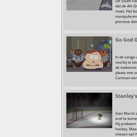
De South Par
dat de
4th G
moet. Het boe
manipuleren 
preciese dat
Go God G
In de vorige
voorbij te l
de toekomst 
plaats met o
Cartman een 
Stanley'
Stan Marsh z
eraf te kome
Hij probeert 
hockey. Maar 
missen van h