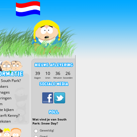
39
10
36
25
Dagen
Uren
Minuten
Seconden
 South Park?
kers
nages
eringen
lm
e kijken
terft Kenny?
Wat vind je van South
eksten
Park: Snow Day?
Keuzen
Geweldig!
Goed