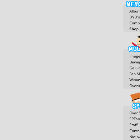
Albu
DVD's
Compu
Shop
Image
Beweg
Gelui
Fan 
Winam
Overi
Over 
SPFan
Staff
Conta
Nieuw