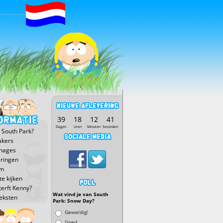
39
18
12
41
Dagen
Uren
Minuten
Seconden
 South Park?
kers
nages
eringen
lm
e kijken
terft Kenny?
Wat vind je van South
eksten
Park: Snow Day?
Keuzen
Geweldig!
Goed