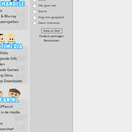
Het gaat wel
ms
Slecht
 & Blu-ray
Nog niet gespeeld
terspellen
Geen interesse
Oudere peilingen
Resultaten
Folio
ende Gifs
den
Made Games
p Skins
ge Downloads
SPFan.nl
 in de media
ct
sarchief