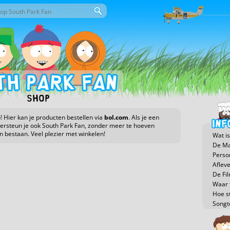
or deze site
eld
Shop
 Hier kan je producten bestellen via
bol.com
. Als je een
dersteun je ook South Park Fan, zonder meer te hoeven
en bestaan. Veel plezier met winkelen!
Wat is
De Ma
Perso
Aflev
De Fi
Waar t
Hoe s
Songt