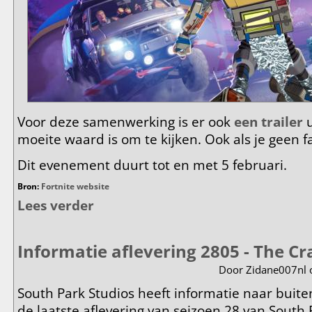
Voor deze samenwerking is er ook
een trailer
u
moeite waard is om te kijken. Ook als je geen f
Dit evenement duurt tot en met 5 februari.
Bron:
Fortnite website
Lees verder
over South Park komt naar Fortnite
Informatie aflevering 2805 - The C
Door
Zidane007nl
o
South Park Studios heeft informatie naar buite
de laatste aflevering van seizoen 28 van Sout