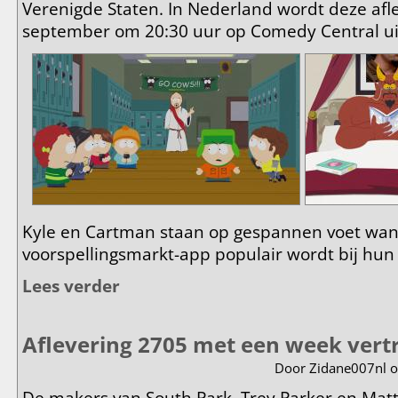
Verenigde Staten. In Nederland wordt deze afl
september om 20:30 uur op Comedy Central u
Kyle en Cartman staan op gespannen voet wa
voorspellingsmarkt-app populair wordt bij hu
Lees verder
over Informatie aflevering 2705 - Conflict of Interest
Aflevering 2705 met een week vert
Door
Zidane007nl
o
De makers van South Park, Trey Parker en Mat