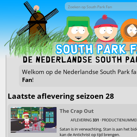
Overslaan en naar de inhoud gaan
Zoek door deze site
Zoekveld
De Nederlandse South Pa
Welkom op de Nederlandse South Park fa
Fan
!
Laatste aflevering seizoen 28
The Crap Out
AFLEVERING
331
· PRODUCTIENUMM
Satan is in verwachting, Stan is aan het b
kan de Antichrist op tijd brengen.