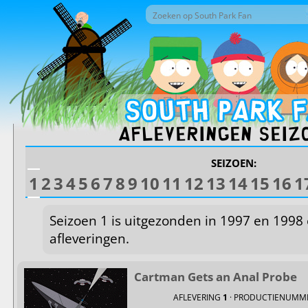
Overslaan en naar de inhoud gaan
Zoek door deze site
Zoekveld
Afleveringen seizo
SEIZOEN:
1
2
3
4
5
6
7
8
9
10
11
12
13
14
15
16
1
Seizoen 1 is uitgezonden in 1997 en 1998 
afleveringen.
Cartman Gets an Anal Probe
AFLEVERING
1
· PRODUCTIENUMM