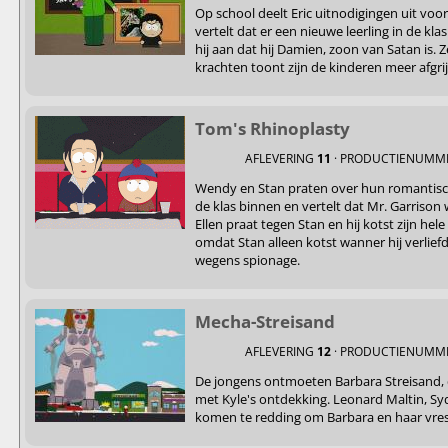
Op school deelt Eric uitnodigingen uit voor
vertelt dat er een nieuwe leerling in de kl
hij aan dat hij Damien, zoon van Satan is. Z
krachten toont zijn de kinderen meer afgrij
Tom's Rhinoplasty
AFLEVERING
11
· PRODUCTIENUMM
Wendy en Stan praten over hun romantisch
de klas binnen en vertelt dat Mr. Garriso
Ellen praat tegen Stan en hij kotst zijn hel
omdat Stan alleen kotst wanner hij verliefd 
wegens spionage.
Mecha-Streisand
AFLEVERING
12
· PRODUCTIENUMM
De jongens ontmoeten Barbara Streisand, 
met Kyle's ontdekking. Leonard Maltin, Sy
komen te redding om Barbara en haar vresel