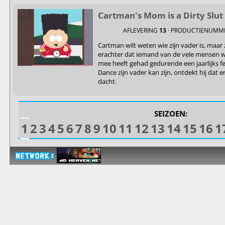
Cartman's Mom is a Dirty Slut
AFLEVERING
13
· PRODUCTIENUMM
Cartman wilt weten wie zijn vader is, maar
erachter dat iemand van de vele mensen wa
mee heeft gehad gedurende een jaarlijks 
Dance zijn vader kan zijn, ontdekt hij dat 
dacht.
SEIZOEN:
1
2
3
4
5
6
7
8
9
10
11
12
13
14
15
16
1