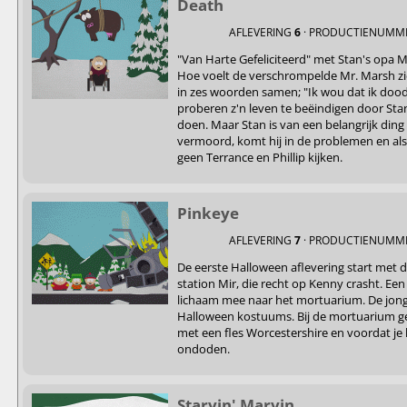
Death
AFLEVERING
6
· PRODUCTIENUMM
"Van Harte Gefeliciteerd" met Stan's opa M
Hoe voelt de verschrompelde Mr. Marsh zich
in zes woorden samen; "Ik wou dat ik dood
proberen z'n leven te beëindigen door Sta
doen. Maar Stan is van een belangrijk ding 
vermoord, komt hij in de problemen en als 
geen Terrance en Phillip kijken.
Pinkeye
AFLEVERING
7
· PRODUCTIENUMM
De eerste Halloween aflevering start met 
station Mir, die recht op Kenny crasht. E
lichaam mee naar het mortuarium. De jon
Halloween kostuums. Bij de mortuarium ge
met een fles Worcestershire en voordat je 
ondoden.
Starvin' Marvin