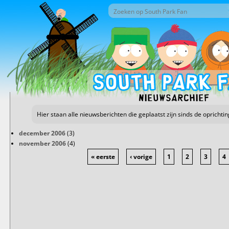
Overslaan en naar de inhoud gaan
Zoek door deze site
Zoekveld
Nieuwsarchief
Hier staan alle nieuwsberichten die geplaatst zijn sinds de oprichti
december 2006
(3)
november 2006
(4)
« eerste
‹ vorige
1
2
3
4
Pagina's