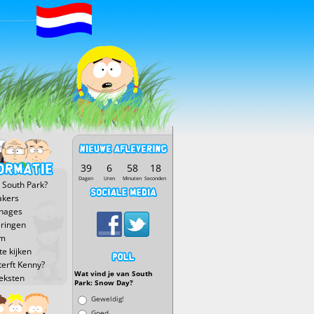
39
6
58
18
Dagen
Uren
Minuten
Seconden
 South Park?
kers
nages
eringen
lm
e kijken
terft Kenny?
Wat vind je van South
eksten
Park: Snow Day?
Keuzen
Geweldig!
Goed