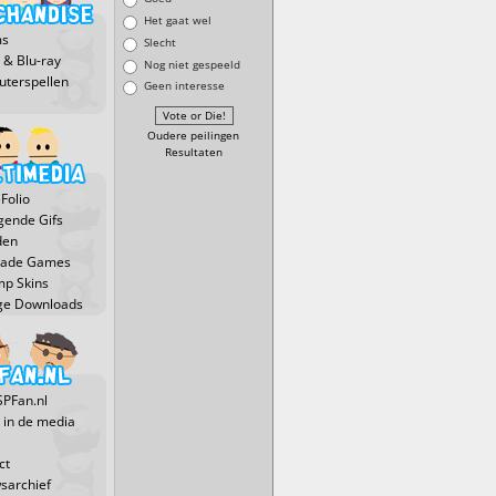
Het gaat wel
ms
Slecht
 & Blu-ray
Nog niet gespeeld
terspellen
Geen interesse
Oudere peilingen
Resultaten
Folio
ende Gifs
den
Made Games
p Skins
ge Downloads
SPFan.nl
 in de media
ct
sarchief