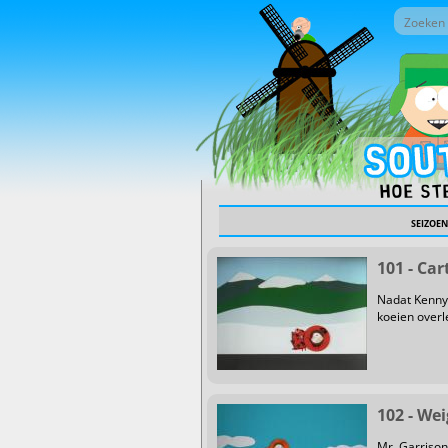
Overslaan en naar de inhoud gaan
Zoek do
Zoekv
Hoe st
SEIZOEN
101 - Ca
Nadat Kenny
koeien overl
102 - We
Mr. Garrison