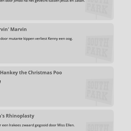
n door Jimbo na het gevecht tussen Jesus en Satan.
rvin' Marvin
door mutante kippen verliest Kenny een oog.
. Hankey the Christmas Poo
!
m's Rhinoplasty
r een Irakees zwaard gegooid door Miss Ellen.