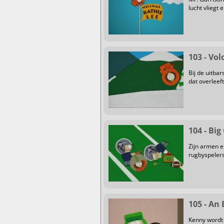
lucht vliegt
103 - Vo
Bij de uitba
dat overleeft
104 - Big
Zijn armen e
rugbyspelers
105 - An
Kenny wordt