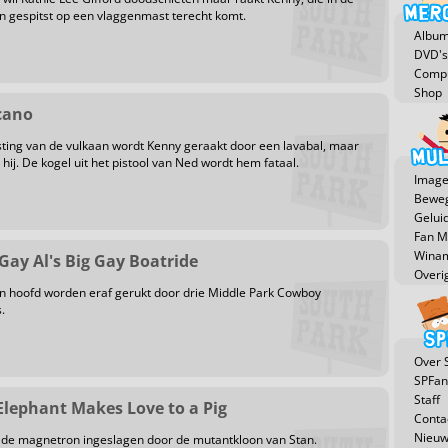
 en gespitst op een vlaggenmast terecht komt.
Albu
DVD's
Compu
Shop
lcano
rsting van de vulkaan wordt Kenny geraakt door een lavabal, maar
 hij. De kogel uit het pistool van Ned wordt hem fataal.
Image
Beweg
Gelui
Fan 
Winam
 Gay Al's Big Gay Boatride
Overi
n hoofd worden eraf gerukt door drie Middle Park Cowboy
.
Over 
SPFan
Staff
 Elephant Makes Love to a Pig
Conta
Nieuw
 de magnetron ingeslagen door de mutantkloon van Stan.