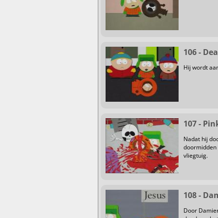
106 - De
Hij wordt aa
107 - Pi
Nadat hij do
doormidden e
vliegtuig.
108 - Da
Door Damien 