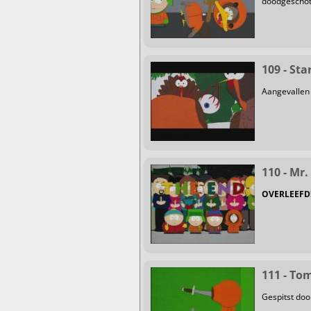
doodgeschote
109 - Sta
Aangevallen 
110 - Mr
OVERLEEFD
111 - To
Gespitst doo