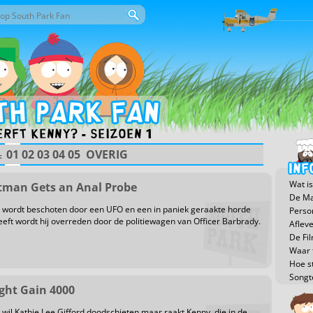
or deze site
eld
erft Kenny? - Seizoen 1
01
02
03
04
05
OVERIG
:
Wat is
rtman Gets an Anal Probe
De Ma
 wordt beschoten door een UFO en een in paniek geraakte horde
Perso
eeft wordt hij overreden door de politiewagen van Officer Barbrady.
Aflev
De Fi
Waar t
Hoe s
Songt
ight Gain 4000
 wil Kathie Lee Gifford doodschieten maar raakt Kenny, die in de