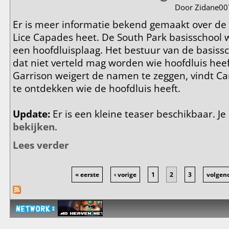
Door
Zidane00
Er is meer informatie bekend gemaakt over de 
Lice Capades heet. De South Park basisschool 
een hoofdluisplaag. Het bestuur van de basissc
dat niet verteld mag worden wie hoofdluis hee
Garrison weigert de namen te zeggen, vindt 
te ontdekken wie de hoofdluis heeft.
Update:
Er is een kleine teaser beschikbaar. 
bekijken
.
Lees verder
over Meer info over aflevering 1103: Lice Capades
« eerste
‹ vorige
1
2
3
volgend
Pagina's