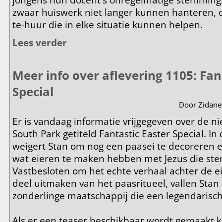
jongens hun docent's onregelmatige stemmin
zwaar huiswerk niet langer kunnen hanteren,
te-huur die in elke situatie kunnen helpen.
Lees verder
over Meer info over aflevering 1106: D-Yikes
Meer info over aflevering 1105: Fan
Special
Door
Zidane
Er is vandaag informatie vrijgegeven over de n
South Park getiteld Fantastic Easter Special. In
weigert Stan om nog een paasei te decoreren en 
wat eieren te maken hebben met Jezus die sterf
Vastbesloten om het echte verhaal achter de e
deel uitmaken van het paasritueel, vallen Stan 
zonderlinge maatschappij die een legendarisc
Als er een teaser beschikbaar wordt gemaakt ko