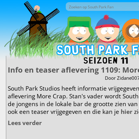
Overslaan en naar de inhoud gaan
Zoek door deze site
Zoekveld
Seizoen 11
Info en teaser aflevering 1109: Mor
Door
Zidane00
South Park Studios heeft informatie vrijgegeve
aflevering More Crap. Stan's vader wordt Sout
de jongens in de lokale bar de grootte zien van 
ook een teaser vrijgegeven en die kan je
hier
zi
Lees verder
over Info en teaser aflevering 1109: More Crap!