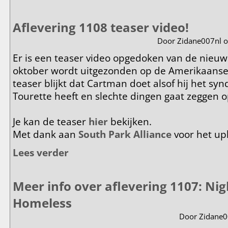
Aflevering 1108 teaser video!
Door
Zidane007nl
o
Er is een teaser video opgedoken van de nieuws
oktober wordt uitgezonden op de Amerikaanse
teaser blijkt dat Cartman doet alsof hij het syn
Tourette heeft en slechte dingen gaat zeggen op
Je kan de teaser
hier
bekijken.
Met dank aan
South Park Alliance
voor het up
Lees verder
over Aflevering 1108 teaser video!
Meer info over aflevering 1107: Nigh
Homeless
Door
Zidane0