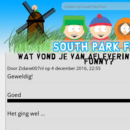
Overslaan en naar de inhoud gaan
Zoek door deze site
Zoekveld
Wat vond je van afleverin
Funny?
Door
Zidane007nl
op 4 december 2016, 22:55
Geweldig!
Goed
Het ging wel ...