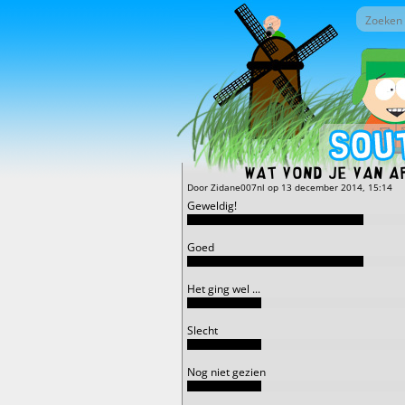
Overslaan en naar de inhoud gaan
Zoek do
Zoekv
Wat vond je van a
Door
Zidane007nl
op 13 december 2014, 15:14
Geweldig!
Goed
Het ging wel ...
Slecht
Nog niet gezien