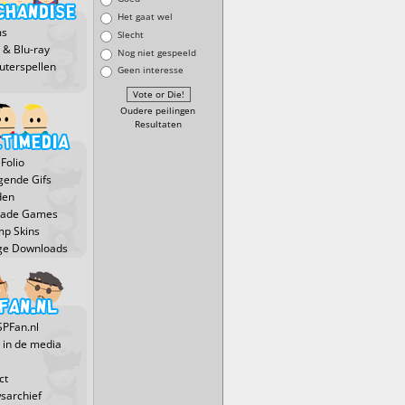
Het gaat wel
ms
Slecht
 & Blu-ray
Nog niet gespeeld
terspellen
Geen interesse
Oudere peilingen
Resultaten
Folio
ende Gifs
den
Made Games
p Skins
ge Downloads
SPFan.nl
 in de media
ct
sarchief