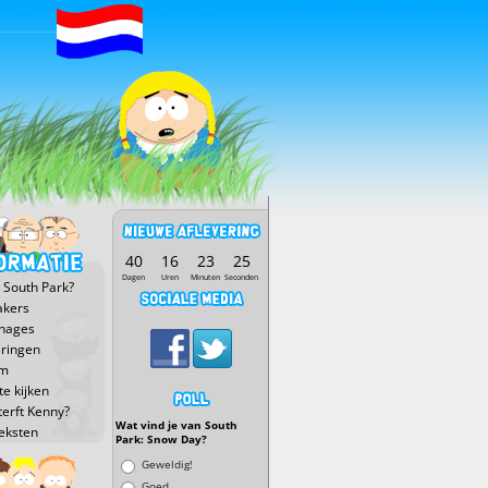
40
16
23
25
Dagen
Uren
Minuten
Seconden
 South Park?
kers
nages
eringen
lm
e kijken
terft Kenny?
Wat vind je van South
eksten
Park: Snow Day?
Keuzen
Geweldig!
Goed