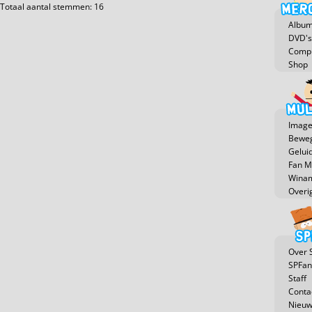
Totaal aantal stemmen: 16
Albu
DVD's
Compu
Shop
Image
Beweg
Gelui
Fan 
Winam
Overi
Over 
SPFan
Staff
Conta
Nieuw