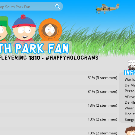
or deze site
eld
flevering 1810 - #HappyHolograms
31% (5 stemmen)
Wat is
De Ma
Perso
31% (5 stemmen)
Aflev
De Fi
13% (2 stemmen)
Waar t
Hoe s
13% (2 stemmen)
Songt
13% (2 stemmen)