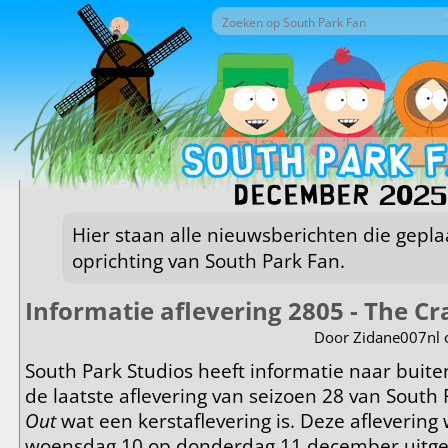
Overslaan en naar de inhoud gaan
Zoek door deze site
Zoekveld
december 2025
Hier staan alle nieuwsberichten die geplaa
oprichting van South Park Fan.
Informatie aflevering 2805 - The C
Door
Zidane007nl
o
South Park Studios heeft informatie naar buite
de laatste aflevering van seizoen 28 van Sout
Out
wat een kerstaflevering is. Deze aflevering
woensdag 10 op donderdag 11 december uitge