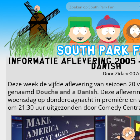
Overslaan en naar de inhoud gaan
Zoek door deze site
Zoekveld
Informatie aflevering 2005 
Danish
Door
Zidane007n
Deze week de vijfde aflevering van seizoen 20 
genaamd
Douche and a Danish
. Deze aflever
woensdag op donderdagnacht in première en
om 21:30 uur uitgezonden door Comedy Centra