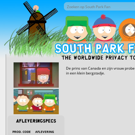
Overslaan en naar de inhoud gaan
Zoek door deze site
Zoekveld
The Worldwide Privacy T
De prins van Canada en zijn vrouw probe
in een klein bergstadje.
Afleveringspecs
PROD. CODE
AFLEVERING