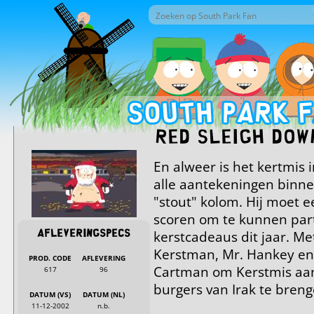
Overslaan en naar de inhoud gaan
Zoek door deze site
Zoekveld
Red Sleigh Dow
En alweer is het kertmis
alle aantekeningen binnen 
"stout" kolom. Hij moet e
scoren om te kunnen par
kerstcadeaus dit jaar. M
Afleveringspecs
Kerstman, Mr. Hankey en 
PROD. CODE
AFLEVERING
Cartman om Kerstmis aa
617
96
burgers van Irak te breng
DATUM (VS)
DATUM (NL)
11-12-2002
n.b.