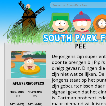
Overslaan en naar de inhoud gaan
Zoek door deze site
Zoekveld
Pee
De jongens zijn super en
door te brengen bij Pipi'
dreigt gevaar. Dingen di
zijn niet wat ze lijken. D
jongens staat op het pun
Afleveringspecs
zijn gebeurtenissen daar
signaal geven dat het ein
PROD. CODE
AFLEVERING
1314
195
is. Cartman probeert ie
maar niemand wil luister
DATUM (VS)
DATUM (NL)