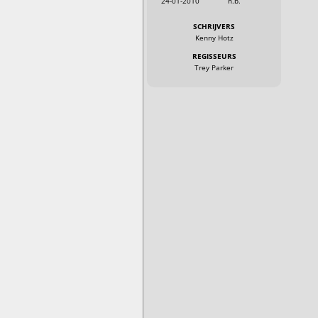
24-01-2010
n.b.
SCHRIJVERS
Kenny Hotz
REGISSEURS
Trey Parker