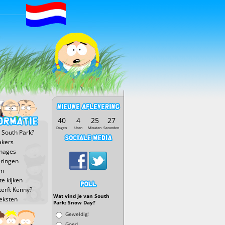
40
4
25
26
Dagen
Uren
Minuten
Seconden
 South Park?
kers
nages
eringen
lm
e kijken
terft Kenny?
Wat vind je van South
eksten
Park: Snow Day?
Keuzen
Geweldig!
Goed