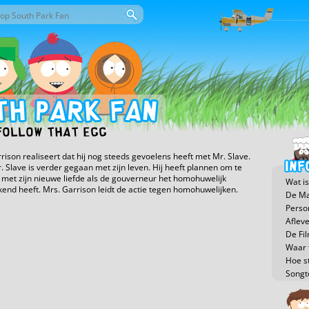
or deze site
eld
Follow That Egg
rison realiseert dat hij nog steeds gevoelens heeft met Mr. Slave.
 Slave is verder gegaan met zijn leven. Hij heeft plannen om te
met zijn nieuwe liefde als de gouverneur het homohuwelijk
Wat is
end heeft. Mrs. Garrison leidt de actie tegen homohuwelijken.
De Ma
Perso
Aflev
De Fi
Waar t
Hoe s
Songt