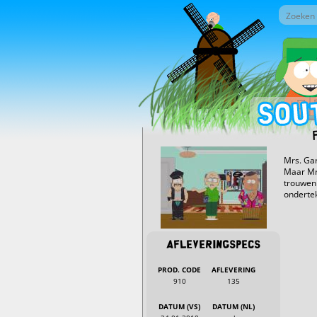
Overslaan en naar de inhoud gaan
Zoek do
Zoekv
Mrs. Gar
Maar Mr.
trouwen 
ondertek
Afleveringspecs
PROD. CODE
AFLEVERING
910
135
DATUM (VS)
DATUM (NL)