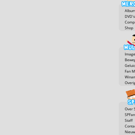
Albu
DVD's
Compu
Shop
Image
Beweg
Gelui
Fan 
Winam
Overi
Over 
SPFan
Staff
Conta
Nieuw