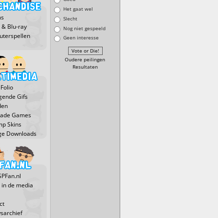
Het gaat wel
ms
Slecht
 & Blu-ray
Nog niet gespeeld
terspellen
Geen interesse
Oudere peilingen
Resultaten
Folio
ende Gifs
den
Made Games
p Skins
ge Downloads
SPFan.nl
 in de media
ct
sarchief